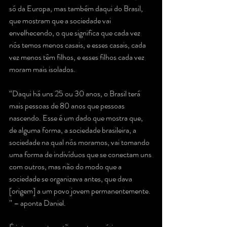
só da Europa, mas também daqui do Brasil, 
que mostram que a sociedade vai 
envelhecendo, o que significa que cada vez 
nós temos menos casais, e esses casais, cada 
vez menos têm filhos, e esses filhos cada vez 
moram mais isolados. 
“Daqui há uns 25 ou 30 anos, o Brasil terá 
mais pessoas de 80 anos que pessoas 
nascendo. Esse é um dado que mostra que, 
de alguma forma, a sociedade brasileira, a 
sociedade na qual nós moramos, vai tomando 
uma forma de indivíduos que se conectam uns 
com outros, mas não do modo que a 
sociedade se organizava antes, que dava 
[origem] a um povo jovem permanentemente. 
” – aponta Daniel. 