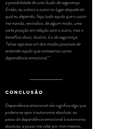
a possibilidade de uma ilusão de segurança. 
Então, eu coloco o outro no lugar daquele do 
qual eu dependo, faço tudo aquilo que o outro 
me manda, reivindico, de algum modo, uma 
certa posição em relação com o outro, mas o 
benefício disso, ilusório, é o da segurança. 
Talvez seja esse um dos modos possíveis de 
entender aquilo que nomeamos como 
dependência emocional.”
Conclusão
Dependência emocional não significa algo que 
poderia se opor à autonomia absoluta: eu 
passo da dependência emocional à autonomia 
absoluta, e posso me valer por mim mesmo, 