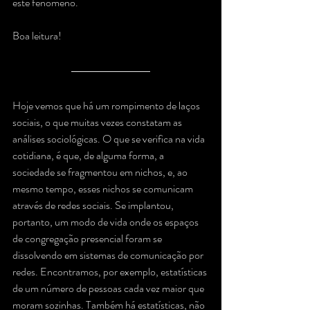
este fenômeno.
Boa leitura!
Hoje vemos que há um rompimento de laços 
sociais, o que muitas vezes constatam as 
análises sociológicas. O que se verifica na vida 
cotidiana, é que, de alguma forma, a 
sociedade se fragmentou em nichos, e, ao 
mesmo tempo, esses nichos se comunicam 
através de redes sociais. Se implantou, 
portanto, um modo de vida onde os espaços 
de congregação presencial foram se 
dissolvendo em sistemas de comunicação por 
redes. Encontramos, por exemplo, estatísticas 
de um número de pessoas cada vez maior que 
moram sozinhas. Também há estatísticas, não 