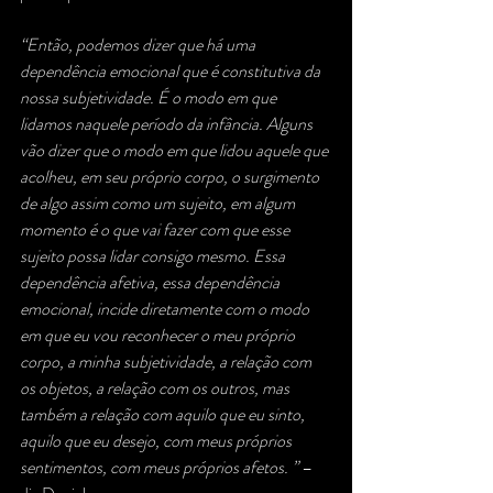
“Então, podemos dizer que há uma 
dependência emocional que é constitutiva da 
nossa subjetividade. É o modo em que 
lidamos naquele período da infância.
Alguns 
vão dizer que o modo em que lidou aquele que 
acolheu, em seu próprio corpo, o surgimento 
de algo assim como um sujeito, em algum 
momento é o que vai fazer com que esse 
sujeito possa lidar consigo mesmo.
Essa 
dependência afetiva, essa dependência 
emocional, incide diretamente com o modo 
em que eu vou reconhecer o meu próprio 
corpo, a minha subjetividade, a relação com 
os objetos, a relação com os outros, mas 
também a relação com aquilo que eu sinto, 
aquilo que eu desejo, com meus próprios 
sentimentos, com meus próprios afetos. ”
 – 