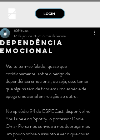
LOGIN
ESPEcast
17 de jan. de 2025
6 min de leitura
Dependência
emocional
Muito tem-se falado, quase que 
cotidianamente, sobre o perigo da 
dependência emocional, ou seja, esse temor 
que alguns têm de ficar em uma espécie de 
apego emocional em relação ao outro. 
No episódio 94 do ESPECast, disponível no 
YouTube e no Spotify, o professor Daniel 
Omar Perez nos convida a nos debruçarmos 
um pouco sobre o assunto e ver o que causa 