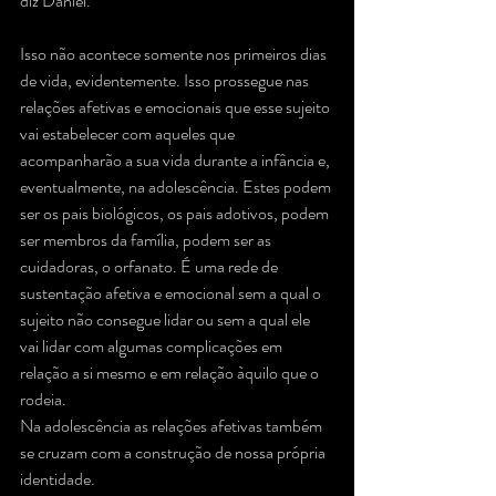
diz Daniel.
Isso não acontece somente nos primeiros dias 
de vida, evidentemente. Isso prossegue nas 
relações afetivas e emocionais que esse sujeito 
vai estabelecer com aqueles que 
acompanharão a sua vida durante a infância e, 
eventualmente, na adolescência. Estes podem 
ser os pais biológicos, os pais adotivos, podem 
ser membros da família, podem ser as 
cuidadoras, o orfanato. É uma rede de 
sustentação afetiva e emocional sem a qual o 
sujeito não consegue lidar ou sem a qual ele 
vai lidar com algumas complicações em 
relação a si mesmo e em relação àquilo que o 
rodeia. 
Na adolescência as relações afetivas também 
se cruzam com a construção de nossa própria 
identidade. 