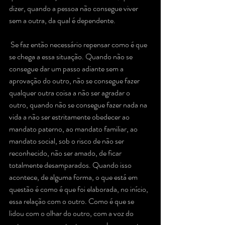
dizer, quando a pessoa não consegue viver 
sem a outra, da qual é dependente. 
 Se faz então necessário repensar como é que 
se chega a essa situação. Quando não se 
consegue dar um passo adiante sem a 
aprovação do outro, não se consegue fazer 
qualquer outra coisa a não ser agradar o 
outro, quando não se consegue fazer nada na 
vida a não ser estritamente obedecer ao 
mandato paterno, ao mandato familiar, ao 
mandato social, sob o risco de não ser 
reconhecido, não ser amado, de ficar 
totalmente desamparados. Quando isso 
acontece, de alguma forma, o que está em 
questão é como é que foi elaborada, no início, 
essa relação com o outro. Como é que se 
lidou com o olhar do outro, com a voz do 