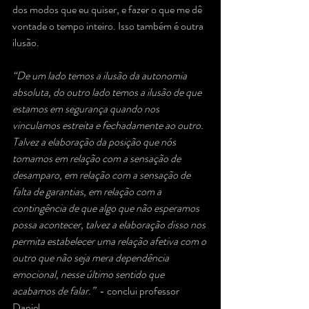
dos modos que eu quiser, e fazer o que me dê 
vontade o tempo inteiro. Isso também é outra 
ilusão.
“De um lado temos a ilusão da autonomia 
absoluta, do outro lado temos a ilusão de que 
estamos em segurança quando nos 
vinculamos estreita e fechadamente ao outro. 
Talvez a elaboração da posição que nós 
tomamos em relação com a sensação de 
desamparo, em relação com a sensação de 
falta de garantias, em relação com a 
contingência de que algo que não esperamos 
possa acontecer, talvez a elaboração disso nos 
permita estabelecer uma relação afetiva com o 
outro que não seja mera dependência 
emocional, nesse último sentido que 
acabamos de falar.”  
- conclui professor 
Daniel.