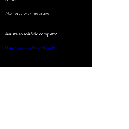
Até nosso próximo artigo.
Assista ao episódio completo:
https://youtu.be/fSlUFzQo0lo
er saber mais?
 Conheça nossa plataforma online dedicada à 
transmissão da psicanálise. São mais de 300 
horas de cursos e conteúdos ligados ao campo 