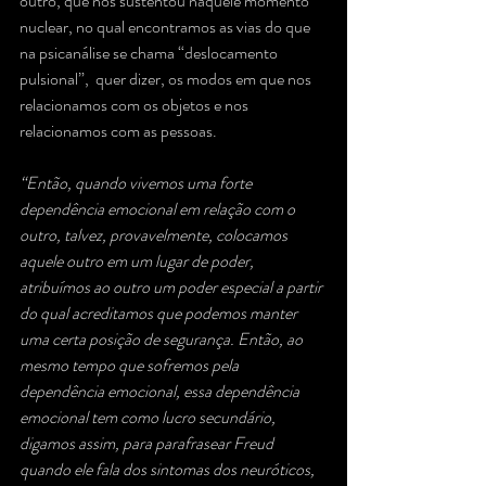
outro, que nos sustentou naquele momento 
nuclear, no qual encontramos as vias do que 
na psicanálise se chama “deslocamento 
pulsional”,  quer dizer, os modos em que nos 
relacionamos com os objetos e nos 
relacionamos com as pessoas.
“Então, quando vivemos uma forte 
dependência emocional em relação com o 
outro, talvez, provavelmente, colocamos 
aquele outro em um lugar de poder, 
atribuímos ao outro um poder especial a partir 
do qual acreditamos que podemos manter 
uma certa posição de segurança. Então, ao 
mesmo tempo que sofremos pela 
dependência emocional, essa dependência 
emocional tem como lucro secundário, 
digamos assim, para parafrasear Freud 
quando ele fala dos sintomas dos neuróticos, 