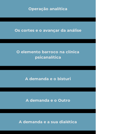
Operação analítica
Os cortes e o avançar da análise
O elemento barroco na clínica
psicanalítica
A demanda e o bisturi
A demanda e o Outro
A demanda e a sua dialética