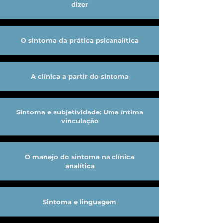
dizer
O sintoma da prática psicanalítica
A clínica a partir do sintoma
Sintoma e subjetividade: Uma íntima
vinculação
O manejo do sintoma na clínica
analítica
Sintoma e linguagem