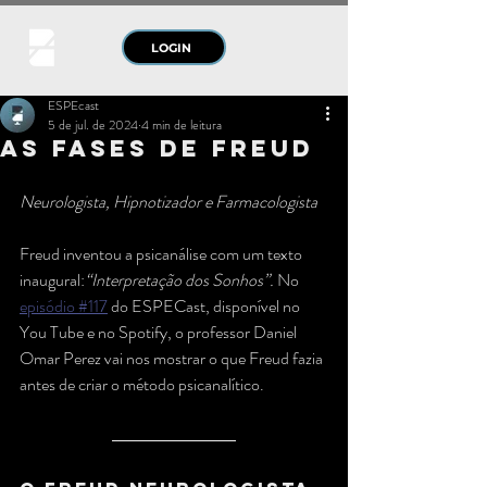
LOGIN
ESPEcast
5 de jul. de 2024
4 min de leitura
As Fases de Freud
Neurologista, Hipnotizador e Farmacologista
Freud inventou a psicanálise com um texto 
inaugural:
“Interpretação dos Sonhos”.
 No 
episódio #117
 do ESPECast, disponível no 
You Tube e no Spotify, o professor Daniel 
Omar Perez vai nos mostrar o que Freud fazia 
antes de criar o método psicanalítico.