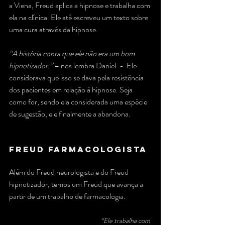
a Viena, Freud aplica a hipnose e trabalha com 
ela na clínica. Ele até escreveu um texto sobre 
uma cura através da hipnose.
“A história conta que ele não era um bom 
hipnotizador.”
 – nos lembra Daniel. -  Ele 
considerava que isso se dava pela resistência 
dos pacientes em relação à hipnose. Seja 
como for, sendo ela considerada uma espécie 
de sugestão, ele finalmente a abandona.
Freud farmacologista
Além do Freud neurologista e do Freud 
hipnotizador, temos um Freud que avança a 
partir de um trabalho de farmacologia. 
“Ele trabalha com 