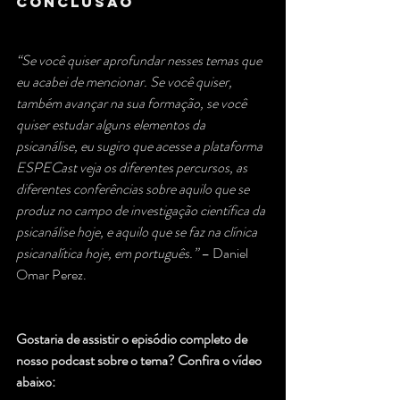
CONCLUSÃo
“Se você quiser aprofundar nesses temas que 
eu acabei de mencionar. Se você quiser, 
também avançar na sua formação, se você 
quiser estudar alguns elementos da 
psicanálise, eu sugiro que acesse a plataforma 
ESPECast veja os diferentes percursos, as 
diferentes conferências sobre aquilo que se 
produz no campo de investigação científica da 
psicanálise hoje, e aquilo que se faz na clínica 
psicanalítica hoje, em português.”
 – Daniel 
Omar Perez.
Gostaria de assistir o episódio completo de 
nosso podcast sobre o tema? Confira o vídeo 
abaixo: