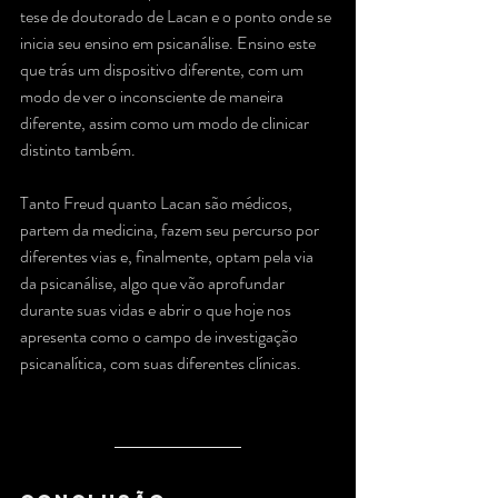
tese de doutorado de Lacan e o ponto onde se 
inicia seu ensino em psicanálise. Ensino este 
que trás um dispositivo diferente, com um 
modo de ver o inconsciente de maneira 
diferente, assim como um modo de clinicar 
distinto também.
Tanto Freud quanto Lacan são médicos, 
partem da medicina, fazem seu percurso por 
diferentes vias e, finalmente, optam pela via 
da psicanálise, algo que vão aprofundar 
durante suas vidas e abrir o que hoje nos 
apresenta como o campo de investigação 
psicanalítica, com suas diferentes clínicas.