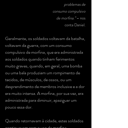
problemas de 
consumo compulsivo 
de morfina.”
 – nos 
conta Daniel.
Geralmente, os soldados voltavam da batalha, 
voltavam da guerra, com um consumo 
compulsivo de morfina, que era administrada 
aos soldados quando tinham ferimentos 
muito graves, quando, em geral, uma bomba 
ou uma bala produziam um rompimento de 
tecidos, de músculos, de ossos, ou um 
desprendimento de membros inclusive e a dor 
era muito intensa. A morfina, por sua vez, era 
administrada para diminuir, apaziguar um 
pouco essa dor.
Quando retornavam à cidade, estes soldados 
continuavam com o uso da morfina.