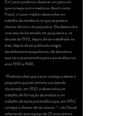
Em Lacan podemos observar um percurso 
que começa com a medicina. Assim como 
Freud, o Lacan médico desenvolve um 
trabalho de residência no que se poderia 
chamar de início da psiquiatria. Ele desenvolve 
uma tese de doutorado em psiquiatria e, na 
década de 1930, depois de ter trabalhado na 
área, depois de ter publicado artigos 
decididamente psiquiátricos, ele abandona 
essa via e se encaminha para a psicanálise nos 
anos 1930 e 1940.
“Podemos dizer que Lacan começa a deixar a 
psiquiatria quando termina sua tese de 
doutorado, em 1932, e desenvolve um 
trabalho de formação de analista e um 
trabalho de teoria psicanalítica que, em 1953, 
começa a chamar de seu ensino.” 
– diz Daniel 
salientando esse espaço de 20 anos entre a 