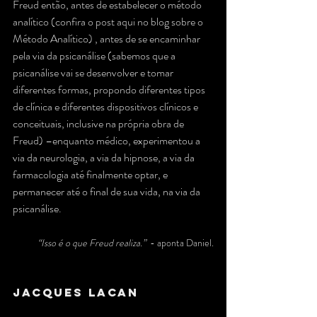
Freud então, antes de estabelecer o método 
analítico (confira o post aqui no blog sobre o 
Método Analítico) , antes de se encaminhar 
pela via da psicanálise (sabemos que a 
psicanálise vai se desenvolver e tomar 
diferentes formas, propondo diferentes tipos 
de clínica e diferentes dispositivos clínicos e 
conceituais, inclusive na própria obra de 
Freud) –enquanto médico, experimentou a 
via da neurologia, a via da hipnose, a via da 
farmacologia até finalmente optar, e 
permanecer até o final de sua vida, na via da 
psicanálise.
“Isso é o que Freud realiza.”
  - aponta Daniel.
Jacques Lacan