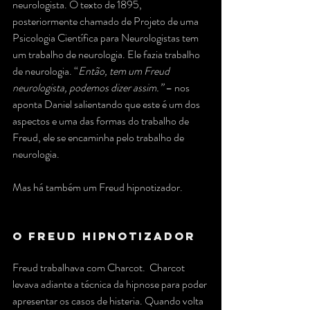
neurologista. O texto de 1895, 
posteriormente chamado de Projeto de uma 
Psicologia Científica para Neurologistas tem 
um trabalho de neurologia. Ele fazia trabalho 
de neurologia. “
Então, tem um Freud 
neurologista, podemos dizer assim.” 
– nos 
aponta Daniel salientando que este é um dos 
aspectos e uma das formas do trabalho de 
Freud, ele se encaminha pelo trabalho de 
neurologia.
Mas há também um Freud hipnotizador.
O Freud Hipnotizador
Freud trabalhava com Charcot.  Charcot 
levava adiante a técnica da hipnose para poder 
apresentar os casos de histeria. Quando volta 