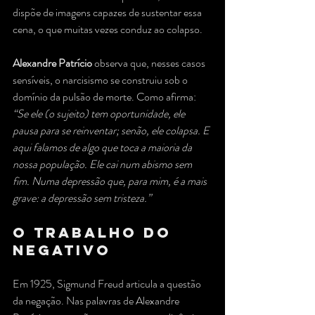
dispõe de imagens capazes de sustentar essa 
cena, o que muitas vezes conduz ao colapso.
Alexandre Patrício
 observa que, nesses casos 
sensíveis, o narcisismo se construiu sob o 
domínio da pulsão de morte. Como afirma: 
“Se ele (o sujeito) tem oportunidade, ele 
pausa para se reinventar; senão, ele colapsa. E 
aqui falamos de algo que toca a maioria da 
nossa população. Ele cai num abismo sem 
fim. Numa depressão que, para mim, é a mais 
grave: a depressão sem tristeza.”
O Trabalho do 
Negativo
Em 1925, Sigmund Freud articula a questão 
da negação. Nas palavras de Alexandre 