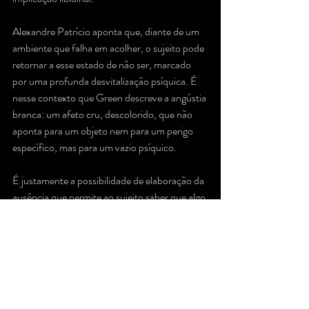
Alexandre Patrício aponta que, diante de um 
ambiente que falha em acolher, o sujeito pode 
retornar a esse estado de não ser, marcado 
por uma profunda desvitalização psíquica. É 
nesse contexto que Green descreve a angústia 
branca: um afeto cru, descolorido, que não 
aponta para um objeto nem para um perigo 
específico, mas para um vazio psíquico. 
É justamente a possibilidade de elaboração da 
ausência que permite ao sujeito saber que algo 
não está lá sem que seu mundo interno entre 
em colapso. Essa elaboração sustenta a 
capacidade de tolerar a perda, o luto, o 
tempo, a separação e a diferença entre o eu e 
o outro.