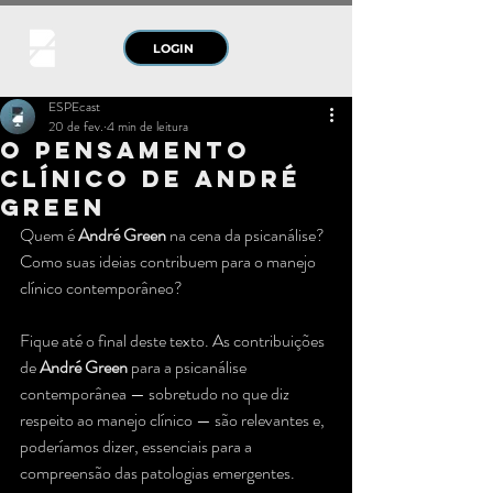
LOGIN
ESPEcast
20 de fev.
4 min de leitura
O Pensamento
Clínico de André
Green
Quem é 
André Green
 na cena da psicanálise?
Como suas ideias contribuem para o manejo 
clínico contemporâneo?
Fique até o final deste texto. As contribuições 
de 
André Green
 para a psicanálise 
contemporânea — sobretudo no que diz 
respeito ao manejo clínico — são relevantes e, 
poderíamos dizer, essenciais para a 
compreensão das patologias emergentes.