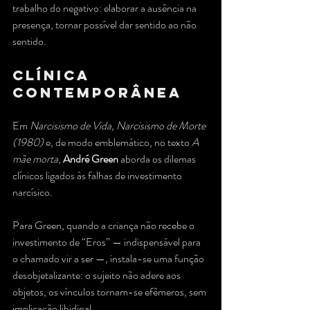
trabalho do negativo: elaborar a ausência na 
presença, tornar possível dar sentido ao não 
sentido.
Clínica 
Contemporânea
Em 
Narcisismo de Vida, Narcisismo de Morte 
(1980)
 e, de modo emblemático, no texto 
A 
mãe morta
, 
André Green
 aborda os dilemas 
clínicos ligados às falhas de investimento 
narcísico.
Para Green, quando a criança não recebe o 
investimento de “Eros” — indispensável para 
o chamado vir a ser —, instala-se uma função 
desobjetalizante: o sujeito não adere aos 
objetos, os vínculos tornam-se efêmeros, sem 
implicação libidinal.