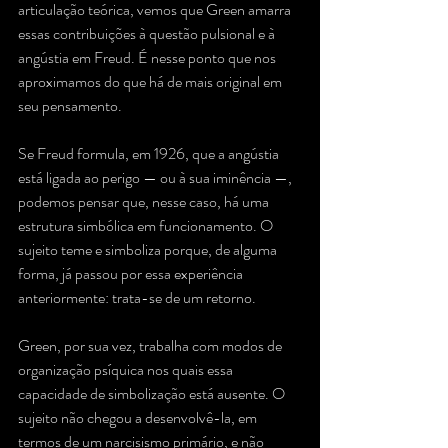
articulação teórica, vemos que Green amarra 
essas contribuições à questão pulsional e à 
angústia em Freud. É nesse ponto que nos 
aproximamos do que há de mais original em 
seu pensamento.
Se Freud formula, em 1926, que a angústia 
está ligada ao perigo — ou à sua iminência —, 
podemos pensar que, nesse caso, há uma 
estrutura simbólica em funcionamento. O 
sujeito teme e simboliza porque, de alguma 
forma, já passou por essa experiência 
anteriormente: trata-se de um retorno.
Green, por sua vez, trabalha com modos de 
organização psíquica nos quais essa 
capacidade de simbolização está ausente. O 
sujeito não chegou a desenvolvê-la, em 
termos de um narcisismo primário, e não 