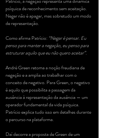
Patrício, a negação representa uma dinâmica 
psíquica de reconhecimento sem aceitação. 
Negar não é apagar, mas sobretudo um modo 
de representação. 
Como afirma Patrício: 
“Negar é pensar. Eu 
penso para manter a negação, eu penso para 
estruturar aquilo que eu não quero aceitar”.
André Green retoma a noção freudiana de 
negação e a amplia ao trabalhar com o 
conceito de negativo. Para Green, o negativo 
é aquilo que possibilita a passagem da 
ausência à representação da ausência — um 
operador fundamental da vida psíquica. 
Patrício explica tudo isso em detalhes durante 
o percurso na plataforma.
Daí decorre a proposta de Green de um 