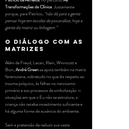
Transformações da Clínica
. Justamente 
porque, para Patrício, 
“não dá para a gente 
pensar hoje em escolas de psicanálise; hoje a 
gente diz matriz ou linhagem.”
O Diálogo com as 
Matrizes
Além de Freud, Lacan, Klein, Winnicott e 
Bion, 
André Green
 se apoia também na matriz 
ferencziana, sobretudo no que diz respeito ao 
trauma psíquico, às falhas no narcisismo 
primário e aos processos de simbolização — 
situações em que o Eu não se estrutura, a 
criança não recebe investimento suficiente e 
há alguma forma de ausência do ambiente.
Sem a pretensão de reduzir sua vasta 