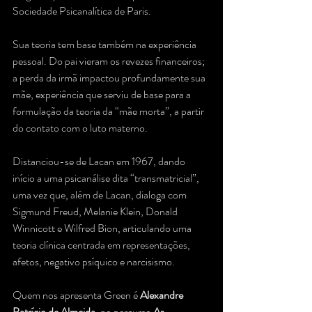
Sociedade Psicanalítica de Paris.
Sua teoria tem base também na experiência 
pessoal. Do pai vieram os revezes financeiros; 
a perda da irmã impactou profundamente sua 
mãe, experiência que serviu de base para a 
formulação da teoria da “mãe morta”, a partir 
do contato com o luto materno.
Distanciou-se de Lacan em 1967, dando 
início a uma psicanálise dita “transmatricial”, 
uma vez que, além de Lacan, dialoga com 
Sigmund Freud, Melanie Klein, Donald 
Winnicott e Wilfred Bion, articulando uma 
teoria clínica centrada em representações, 
afetos, negativo psíquico e narcisismo.
Quem nos apresenta Green é 
Alexandre 
Patrício de Almeida
, no percurso 
As 