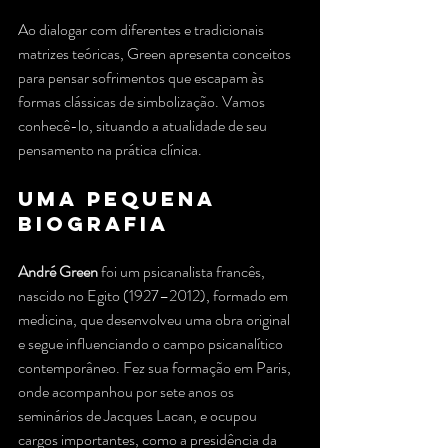
Ao dialogar com diferentes e tradicionais 
matrizes teóricas, Green apresenta conceitos 
para pensar sofrimentos que escapam às 
formas clássicas de simbolização. Vamos 
conhecê-lo, situando a atualidade de seu 
pensamento na prática clínica.
Uma pequena 
biografia
André Green
 foi um psicanalista francês, 
nascido no Egito (1927–2012), formado em 
medicina, que desenvolveu uma obra original 
e segue influenciando o campo psicanalítico 
contemporâneo. Fez sua formação em Paris, 
onde acompanhou por sete anos os 
seminários de Jacques Lacan, e ocupou 
cargos importantes, como a presidência da 