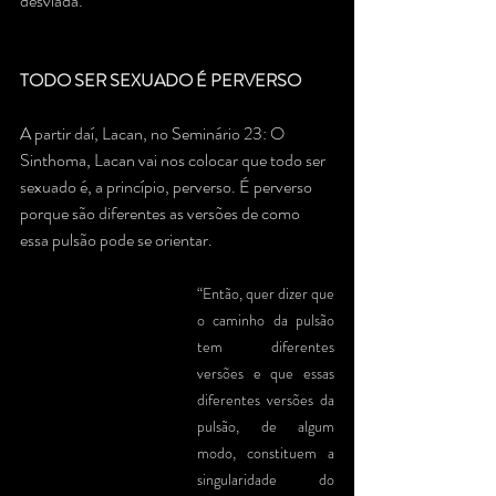
desviada.
TODO SER SEXUADO É PERVERSO
A partir daí, Lacan, no Seminário 23: O 
Sinthoma, Lacan vai nos colocar que todo ser 
sexuado é, a princípio, perverso. É perverso 
porque são diferentes as versões de como 
essa pulsão pode se orientar.
“Então, quer dizer que 
o caminho da pulsão 
tem diferentes 
versões e que essas 
diferentes versões da 
pulsão, de algum 
modo, constituem a 
singularidade do 