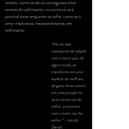
amado, como se ele só conseguisse amar 
através do sofrimento, ou como só se é 
possível amar enquanto se sofre, como se o 
amor implicasse, necessariamente, em 
sofrimento. 
“Há um lado 
masoquista da relação 
com o outro que, de 
algum modo, se 
transforma em uma 
espécie de usufruto, 
de gozo, de se colocar 
em uma posição na 
qual o amor nos faz 
sofrer, o encontro 
com o outro nos faz 
sofrer.” – nos diz 
Daniel.