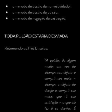
um modo de desvio da normatividade;
um modo de desvio da pulsão. 
um modo de negação da castração;
TODA PULSÃO ESTARIA DESVIADA
Retomando os Três Ensaios.
“A pulsão, de algum 
modo, em vez de 
alcançar seu objeto e 
cumprir sua meta – 
alcançar o objeto de 
desejo e cumprir sua 
meta, que é sua 
satisfação – o que ela 
faz é se desviar. É 