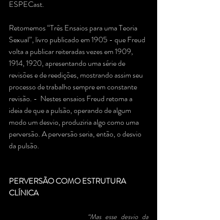
ESPECast.
Retomemos “Três Ensaios para uma Teoria 
Sexual”, livro publicado em 1905 - que Freud 
volta a publicar reiteradas vezes em 1909, 
1914, 1920, apresentando uma série de 
revisões e de reedições, mostrando assim seu 
processo de trabalho sempre em constante 
revisão. -  Nestes ensaios Freud retoma a 
ideia de que a pulsão, operando de algum 
modo um desvio, produziria algo como uma 
perversão. A perversão seria, então, o desvio 
da pulsão.
PERVERSÃO COMO ESTRUTURA 
CLÍNICA
“Mas esse desvio da 