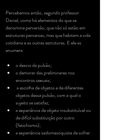
Percebemos então, segundo professor 
Daniel, como há elementos do que se 
denomina perversão, que não só estão em 
estruturas perversas, mas que habitam a vida 
cotidiana e as outras estruturas. E ele as 
enumera:
o desvio da pulsão; 
o demorar das preliminares nos 
encontros sexuais;
 a escolha de objetos e de diferentes 
objetos dessa pulsão, com a qual o 
sujeito se satisfaz;
a experiência de objeto insubstituível ou 
de difícil substituição por outro 
(fetichismo);
a experiência sadomasoquista de sofrer 