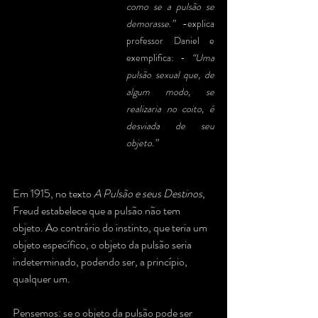
como se a pulsão se 
demorasse.”
 -explica 
professor Daniel e 
exemplifica: - 
“Uma 
pulsão sexual que, de 
algum modo, se 
realizaria no coito, é 
desviada de seu 
objeto.”
Em 1915, no texto 
A Pulsão e seus Destinos
, 
Freud estabelece que a pulsão não tem 
objeto. Ao contrário do instinto, que teria um 
objeto específico, o objeto da pulsão seria 
indeterminado, podendo ser, a princípio, 
qualquer um.
Pensemos: se o objeto da pulsão pode ser 