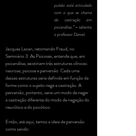
pulsão está articulado 
com o que se chama 
de castração em 
psicanálise.”
 – salienta 
o professor Daniel.
Jacques Lacan, retomando Freud, no 
Seminário 3: As Psicoses, entende que, em 
psicanálise, existiriam três estruturas clínicas: 
neurose, psicose e perversão. Cada uma 
dessas estruturas seria definida em função da 
forma como o sujeito nega a castração. A 
perversão, portanto, seria um modo de negar 
a castração diferente do modo de negação do 
neurótico e do psicótico.
Então, até aqui, temos a ideia de perversão 
como sendo: