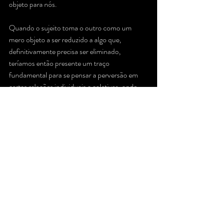
objeto para nós.
Quando o sujeito toma o outro como um 
mero objeto a ser reduzido a algo que, 
definitivamente precisa ser eliminado, 
teríamos então presente um traço 
fundamental para se pensar a perversão em 
certas relações individuais e coletivas, onde 
encontrarmos sujeitos que reduzem o outro a 
mero excremento. Isso é possível ser 
verificado em histórias clínicas e na própria 
história, com os genocídios e os extermínios 
por exemplo, que são possíveis por grandes 
estruturas perversas. 
“E não estou falando 
apenas de sujeitos 
perversos, mas de 
grandes estruturas 