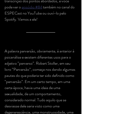
transcrição dos pontos abordados, e você 
pode ver o 
episódio #84
 também no canal do 
ESPECast no YouTube ou ouví-lo pelo 
Spotify. Vamos a ele!
A palavra perversão, obviamente, é anterior à 
psicanálise e existem diferentes usos para o 
adjetivo “perverso”. Robert Stoller, em seu 
livro “Perversão”, começa nos dando algumas 
pautas do que poderia ter sido definido como 
“perversão”. Em um certo tempo, em uma 
certa época, havia uma ideia de uma 
sexualidade, de um comportamento, 
considerado normal. Tudo aquilo que se 
desviasse dele seria visto como uma 
degenerescência, uma monstruosidade, uma 