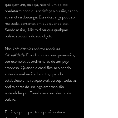
qualquer um, ou seja, não há um objeto 
predeterminado que satisfaça a pulsão, sendo 
sua meta a descarga. Essa descarga pode ser 
realizada, portanto, em qualquer objeto. 
Sendo assim,  é lícito dizer que qualquer 
pulsão se desvia de seu objeto.
Nos 
Três Ensaios sobre a teoria da 
Sexualidade
, Freud coloca como perversão, 
por exemplo, as preliminares de um jogo 
amoroso. Quando o casal fica se olhando 
antes da realização do coito, quando 
estabelece uma relação oral, ou seja, todas as 
preliminares de um jogo amoroso são 
entendidas por Freud como um desvio da 
pulsão. 
Então, a princípio, toda pulsão estaria 