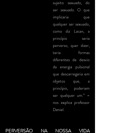
sujeito sexuado, do 
ser sexuado. O que 
implicaria que 
qualquer ser sexuado, 
como diz Lacan, a 
princípio seria 
perverso, quer dizer, 
teria formas 
diferentes de desvio 
da energia pulsional 
que descarregaria em 
objetos que, a 
princípio, poderiam 
ser qualquer um.” – 
nos explica professor 
Daniel.
PERVERSÃO NA NOSSA VIDA 