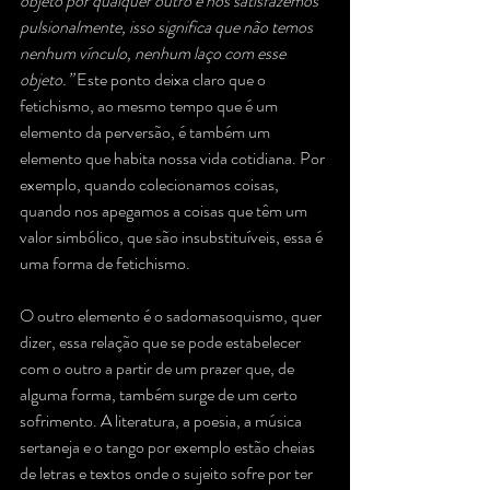
objeto por qualquer outro e nos satisfazemos 
pulsionalmente, isso significa que não temos 
nenhum vínculo, nenhum laço com esse 
objeto.” 
Este ponto deixa claro que o 
fetichismo, ao mesmo tempo que é um 
elemento da perversão, é também um 
elemento que habita nossa vida cotidiana. Por 
exemplo, quando colecionamos coisas, 
quando nos apegamos a coisas que têm um 
valor simbólico, que são insubstituíveis, essa é 
uma forma de fetichismo.
O outro elemento é o sadomasoquismo, quer 
dizer, essa relação que se pode estabelecer 
com o outro a partir de um prazer que, de 
alguma forma, também surge de um certo 
sofrimento. A literatura, a poesia, a música 
sertaneja e o tango por exemplo estão cheias 
de letras e textos onde o sujeito sofre por ter 