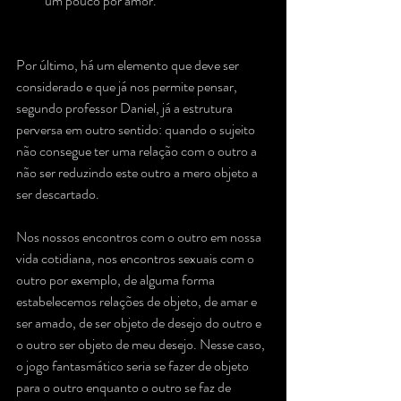
um pouco por amor.
Por último, há um elemento que deve ser 
considerado e que já nos permite pensar, 
segundo professor Daniel, já a estrutura 
perversa em outro sentido: quando o sujeito 
não consegue ter uma relação com o outro a 
não ser reduzindo este outro a mero objeto a 
ser descartado. 
Nos nossos encontros com o outro em nossa 
vida cotidiana, nos encontros sexuais com o 
outro por exemplo, de alguma forma 
estabelecemos relações de objeto, de amar e 
ser amado, de ser objeto de desejo do outro e 
o outro ser objeto de meu desejo. Nesse caso, 
o jogo fantasmático seria se fazer de objeto 
para o outro enquanto o outro se faz de 