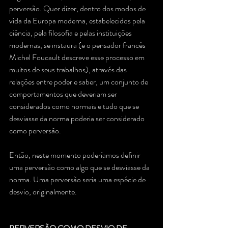
perversão. Quer dizer, dentro dos modos de 
vida da Europa moderna, estabelecidos pela 
ciência, pela filosofia e pelas instituições 
modernas, se instaura (e o pensador francês 
Michel Foucault descreve esse processo em 
muitos de seus trabalhos), através das 
relações entre poder e saber, um conjunto de 
comportamentos que deveriam ser 
considerados como normais e tudo que se 
desviasse da norma poderia ser considerado 
como perversão.  
Então, neste momento poderíamos definir 
uma perversão como algo que se desviasse da 
norma. Uma perversão seria uma espécie de 
desvio, originalmente.