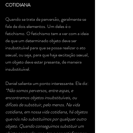
COTIDIANA
Quando se trata de perversão, geralmente se 
fala de dois elementos. Um deles é o 
fetichismo. O fetichismo tem a ver com a ideia 
de que um determinado objeto deve ser 
insubstituível para que se possa realizar o ato 
sexual, ou seja, para que haja excitação sexual, 
um objeto deve estar presente, de maneira 
insubstituível.
Daniel salienta um ponto interessante. Ele diz: 
“Não somos perversos, entre aspas, e 
encontramos objetos insubstituíveis, ou 
difíceis de substituir, pelo menos. Na vida 
cotidiana, em nossa vida cotidiana, há objetos 
que nós não substituímos por qualquer outro 
objeto. Quando conseguimos substituir um 