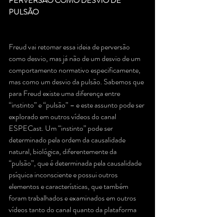
PERVERSÃO COMO DESVIO DE 
PULSÃO
Freud vai retomar essa ideia de perversão 
como desvio, mas já não de um desvio de um 
comportamento normativo especificamente, 
mas como um desvio da pulsão. Sabemos que 
para Freud existe uma diferença entre 
“instinto” e “pulsão” – e este assunto pode ser 
explorado em outros vídeos do canal 
ESPECast. Um “instinto” pode ser 
determinado pela ordem da causalidade 
natural, biológica, diferentemente da 
“pulsão”, que é determinada pela causalidade 
psíquica inconsciente e possui outros 
elementos e características, que também 
foram trabalhados e examinados em outros 
vídeos tanto do canal quanto da plataforma 