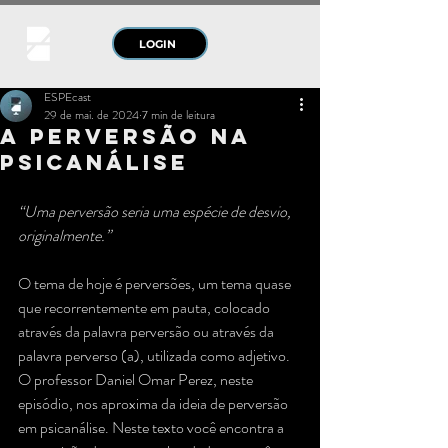
LOGIN
ESPEcast
29 de mai. de 2024
7 min de leitura
A perversão na
psicanálise
“Uma perversão seria uma espécie de desvio, 
originalmente.”  
O tema de hoje é perversões, um tema quase 
que recorrentemente em pauta, colocado 
através da palavra perversão ou através da 
palavra perverso (a), utilizada como adjetivo. 
O professor Daniel Omar Perez, neste 
episódio, nos aproxima da ideia de perversão 
em psicanálise. Neste texto você encontra a 