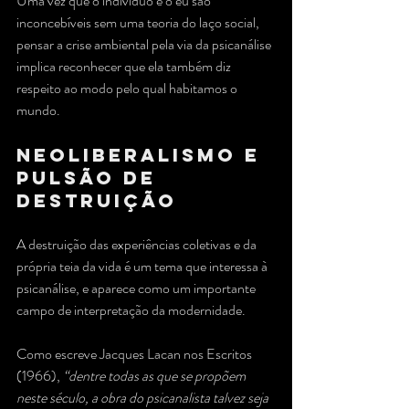
Uma vez que o indivíduo e o eu são 
inconcebíveis sem uma teoria do laço social, 
pensar a crise ambiental pela via da psicanálise 
implica reconhecer que ela também diz 
respeito ao modo pelo qual habitamos o 
mundo.
Neoliberalismo e 
pulsão de 
destruição
A destruição das experiências coletivas e da 
própria teia da vida é um tema que interessa à 
psicanálise, e aparece como um importante 
campo de interpretação da modernidade. 
Como escreve Jacques Lacan nos Escritos 
(1966), 
“dentre todas as que se propõem 
neste século, a obra do psicanalista talvez seja 