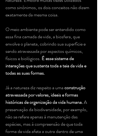
natureza. Embora muitas vezes utilizados 
como sinônimos, os dois conceitos não dizem 
exatamente da mesma coisa.
O meio ambiente pode ser entendido como 
essa fina camada de vida, a biosfera, que 
envolve o planeta, cobrindo sua superfície e 
sendo atravessada por aspectos químicos, 
físicos e biológicos. 
É esse sistema de 
interações que sustenta toda a teia da vida e 
todas as suas formas.
Já a natureza diz respeito a uma 
construção 
atravessada por valores, ideais e formas 
históricas de organização da vida humana.
 A 
preservação da biodiversidade, por exemplo, 
não se refere apenas à manutenção das 
espécies, mas à compreensão de que toda 
forma de vida afeta a outra dentro de uma 