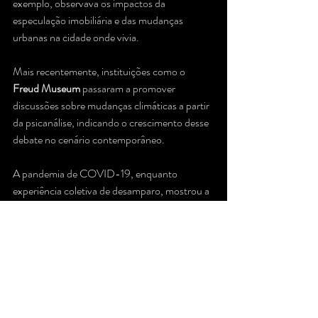
exemplo, observava os impactos da 
especulação imobiliária e das mudanças 
urbanas na cidade onde vivia.
Mais recentemente, instituições como o 
Freud Museum
 passaram a promover 
discussões sobre mudanças climáticas a partir 
da psicanálise, indicando o crescimento desse 
debate no cenário contemporâneo.
A pandemia de COVID-19, enquanto 
experiência coletiva de desamparo, mostrou a 
necessidade de colaboração e 
interdependência, ao mesmo tempo em que 
aprofundava divisões sociais, desigualdades e 
formas de ruptura do vínculo coletivo.
A ciência vem alertando para a ultrapassagem 
dos chamados limites planetários, 