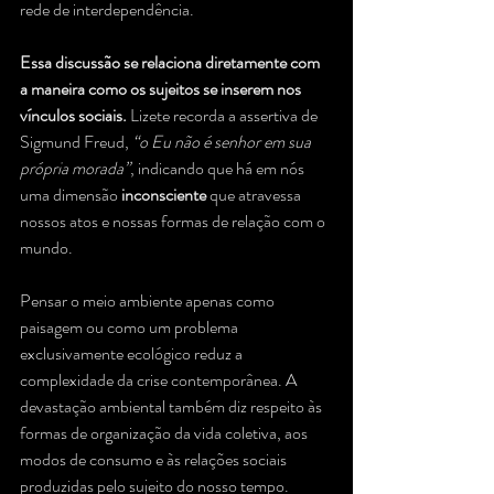
rede de interdependência.
Essa discussão se relaciona diretamente com 
a maneira como os sujeitos se inserem nos 
vínculos sociais.
 Lizete recorda a assertiva de 
Sigmund Freud, 
“o Eu não é senhor em sua 
própria morada”
, indicando que há em nós 
uma dimensão 
inconsciente
 que atravessa 
nossos atos e nossas formas de relação com o 
mundo.
Pensar o meio ambiente apenas como 
paisagem ou como um problema 
exclusivamente ecológico reduz a 
complexidade da crise contemporânea. A 
devastação ambiental também diz respeito às 
formas de organização da vida coletiva, aos 
modos de consumo e às relações sociais 
produzidas pelo sujeito do nosso tempo.