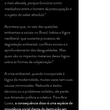
a mais elevada, porque funciona como 
mediadora entre o homem da preocupação e 
o sujeito do saber absoluto”.
Acontece que, no seio das questões 
ambientais e sociais no Brasil, habita a lógica 
neoliberal, que sustenta processos de 
degradação ambiental, conflitos sociais e o 
aprofundamento das desigualdades. Mas 
quais são os impactos materiais dessa lógica 
sobre as formas de subjetivação?
A crise ambiental, quando incorporada à 
lógica da modernidade, muitas vezes tem suas 
causas minimizadas. Reduzida a dados 
técnicos ou a problemas isolados, ela perde 
sua dimensão política e coletiva. Para Ana 
Lizete,
 a consequência disso é uma espécie de 
impotência social diante da destruição em 