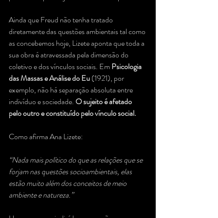
Ainda que Freud não tenha tratado 
diretamente das questões ambientais tal como 
as concebemos hoje, Lizete aponta que toda a 
sua obra é atravessada pela dimensão do 
coletivo e dos vínculos sociais. Em 
Psicologia 
das Massas e Análise do Eu
 (1921), por 
exemplo, não há separação absoluta entre 
indivíduo e sociedade. 
O sujeito é afetado 
pelo outro e constituído pelo vínculo social.
Como afirma Ana Lizete:
“Nada mais político do que as relações que se 
forjam nas questões socioambientais, elas 
estão muito além dos conceitos de meio 
ambiente e natureza.”