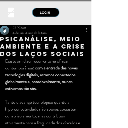
LOGIN
ESPEcast
4 de jun.
4 min de leitura
Psicanálise, Meio
Ambiente e a Crise
dos Laços Sociais
Existe um dizer recorrente na clínica 
contemporânea: 
com a entrada das novas 
tecnologias digitais, estamos conectados 
globalmente e, paradoxalmente, nunca 
estivemos tão sós.
Tanto o avanço tecnológico quanto a 
hiperconectividade não apenas coexistem 
com o isolamento, mas contribuem 
ativamente para a fragilidade dos vínculos e 