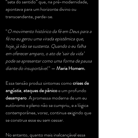
“seta do sentido” que, na pré-modernidade, 
apontava para um horizonte divino ou 
transcendente, perde-se.
“
O movimento histórico da fé em Deus para a 
fé no eu gerou uma virada epistêmica que, 
hoje, já não se sustenta. Quando o eu falha 
em oferecer amparo, o ato de ‘sair da vida’ 
pode se apresentar como uma forma de pausa 
diante do insuportável.
” — 
Maria Homem.
Essa tensão produz sintomas como 
crises de 
angústia
, 
ataques de pânico
 e um profundo 
desamparo
. A promessa moderna de um eu 
autônomo e pleno não se cumpriu, e a lógica 
contemporânea, voraz, continua exigindo que 
se construa esse eu sem cessar. 
No entanto, quanto mais inalcançável essa 