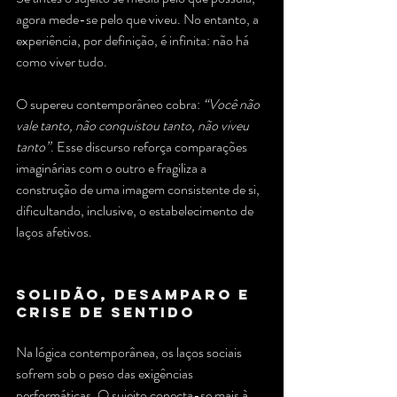
agora mede-se pelo que viveu. No entanto, a 
experiência, por definição, é infinita: não há 
como viver tudo. 
O supereu contemporâneo cobra: 
“Você não 
vale tanto, não conquistou tanto, não viveu 
tanto”
. Esse discurso reforça comparações 
imaginárias com o outro e fragiliza a 
construção de uma imagem consistente de si, 
dificultando, inclusive, o estabelecimento de 
laços afetivos.
Solidão, Desamparo e 
Crise de Sentido
Na lógica contemporânea, os laços sociais 
sofrem sob o peso das exigências 
performáticas. O sujeito conecta-se mais à 