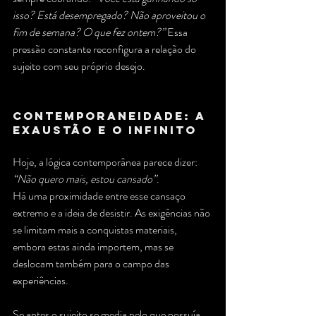
isso? Está desempregado? Não aproveitou o 
fim de semana? O que fez ontem?”
 Essa 
pressão constante reconfigura a relação do 
sujeito com seu próprio desejo.
Contemporaneidade: a 
exaustão e o infinito
Hoje, a lógica contemporânea parece dizer: 
“Não quero mais, estou cansado”
. 
Há uma proximidade entre esse cansaço 
extremo e a ideia de desistir. As exigências não 
se limitam mais a conquistas materiais, 
embora estas ainda importem, mas se 
deslocam também para o campo das 
experiências.
Se antes o sujeito se media pelo que possuía, 