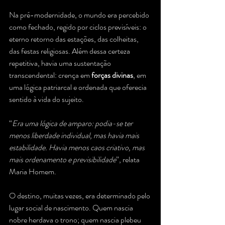
Na pré-modernidade, o mundo era percebido 
como fechado, regido por ciclos previsíveis: o 
eterno retorno das estações, das colheitas, 
das festas religiosas. Além dessa certeza 
repetitiva, havia uma sustentação 
transcendental: crença em 
forças divinas
, em 
uma lógica patriarcal e ordenada que oferecia 
sentido à vida do sujeito.
“
Era uma lógica de amparo: podia-se ter 
menos liberdade individual, mas havia mais 
estabilidade. Havia menos caos criativo, mas 
mais ordenamento e previsibilidade
”, relata 
Maria Homem. 
O destino, muitas vezes, era determinado pelo 
lugar social de nascimento. Quem nascia 
nobre herdava o trono; quem nascia plebeu 