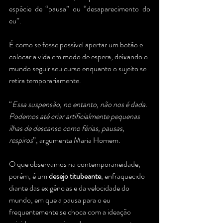
espécie de “pausa” ou “desaparecimento do 
eu”. 
É como se fosse possível apertar um botão e 
colocar a vida em modo de espera, deixando o 
mundo seguir seu curso enquanto o sujeito se 
retira temporariamente.
“
Essa suspensão, no entanto, não nos é dada. 
Podemos até criar artificialmente pequenas 
ilhas de descanso como férias, pausas, 
respiros
”, argumenta Maria Homem.
O que observamos na contemporaneidade, 
porém, é um 
desejo titubeante
, enfraquecido 
diante das exigências e da velocidade do 
mundo, em que a pausa para o eu 
frequentemente se choca com a ideação 